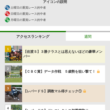
アイコンの説明
土曜日の重賞レース的中者
日曜日の重賞レース的中者
月曜日の重賞レース的中者
アクセスランキング
週間
1
【佐渡Ｓ】３勝クラスとは思えないほどの豪華メン
バー
2
【ＣＢＣ賞】データ作戦 ５歳勢を狙い撃て！
3
【レパードＳ】調教マル得チェック①
4