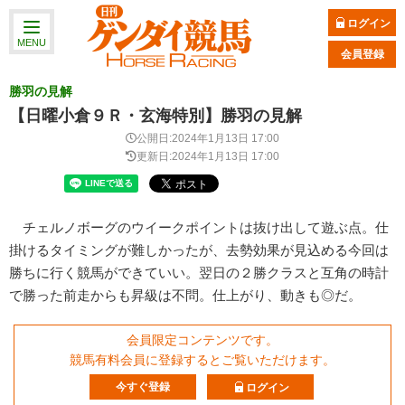
ログイン
MENU
会員登録
勝羽の見解
【日曜小倉９Ｒ・玄海特別】勝羽の見解
公開日:2024年1月13日 17:00
更新日:2024年1月13日 17:00
チェルノボーグのウイークポイントは抜け出して遊ぶ点。仕
掛けるタイミングが難しかったが、去勢効果が見込める今回は
勝ちに行く競馬ができていい。翌日の２勝クラスと互角の時計
で勝った前走からも昇級は不問。仕上がり、動きも◎だ。
会員限定コンテンツです。
競馬有料会員に登録するとご覧いただけます。
今すぐ登録
ログイン