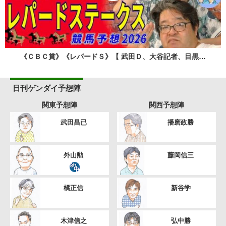
《ＣＢＣ賞》《レパードＳ》【 武田Ｄ、大谷記者、目黒…
日刊ゲンダイ予想陣
関東予想陣
関西予想陣
武田昌已
播磨政勝
外山勲
藤岡信三
橘正信
新谷学
木津信之
弘中勝