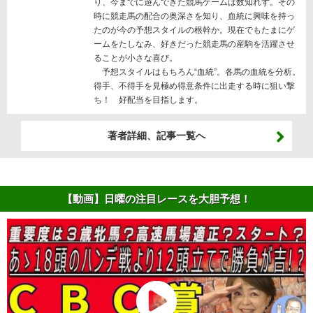
り、今までに遊んできた競馬ゲームは数知れず。その
時に競走馬の配合の奥深さを知り、血統に興味を持っ
たのが今の予想スタイルの根幹か。現在でもたまにゲ
ームをたしなみ、好きだった競走馬の産駒を活躍させ
ることが小さな喜び。
予想スタイルはもちろん“血統”。各馬の血統を分析。
得手、不得手を見極め得意条件に出走する時に狙い撃
ち！ 好配当を目指します。
著者詳細、記事一覧へ
【動画】日曜の注目レースを大胆予想！