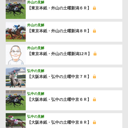
外山の見解
【東京本紙・外山の土曜新潟６Ｒ】
外山の見解
【東京本紙・外山の土曜新潟８Ｒ】
外山の見解
【東京本紙・外山の土曜新潟12Ｒ】
弘中の見解
【大阪本紙・弘中の土曜中京７Ｒ】
弘中の見解
【大阪本紙・弘中の土曜中京６Ｒ】
弘中の見解
【大阪本紙・弘中の土曜中京８Ｒ】