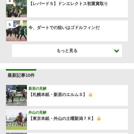
4
【レパードＳ】ドンエレクトス初重賞取り
5
今、ダートでの狙いはゴドルフィンだ
もっと見る
最新記事10件
新居の見解
【札幌本紙・新居のエルムＳ】
外山の見解
【東京本紙・外山の土曜新潟７Ｒ】