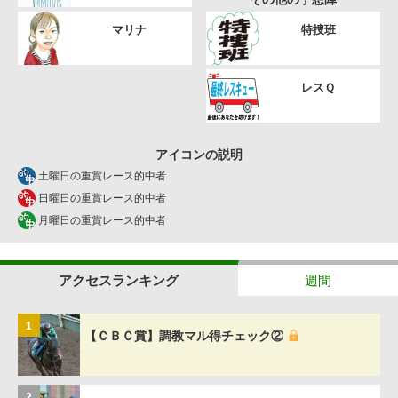
マリナ
特捜班
レスＱ
アイコンの説明
土曜日の重賞レース的中者
日曜日の重賞レース的中者
月曜日の重賞レース的中者
アクセスランキング
週間
1
【ＣＢＣ賞】調教マル得チェック②
2