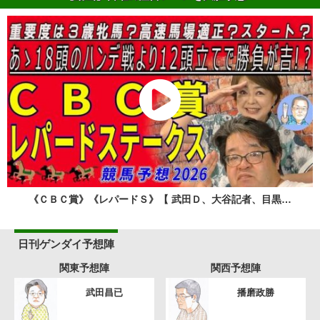
《ＣＢＣ賞》《レパードＳ》【 武田Ｄ、大谷記者、目黒…
日刊ゲンダイ予想陣
関東予想陣
関西予想陣
武田昌已
播磨政勝