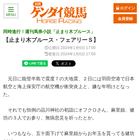
ログイン
MENU
会員登録
同時進行！週刊馬券小説「止まり木ブルース」
【止まり木ブルース・フェアリーＳ】
公開日:2024年1月6日 17:00
更新日:2024年1月6日 17:00
元日に能登半島で震度７の大地震、２日には羽田空港で日本
航空と海上保安庁の航空機が衝突炎上と、嫌な年明けとなっ
た。
それでも恒例の品川神社の初詣にオフクロさん、麻里姐、健
坊の３人でお参り、無病息災を祈ったとか。
いつもなら、五十面下げて麻里姐からお年玉を貰ってる健坊