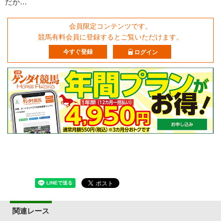
だが…
会員限定コンテンツです。
競馬有料会員に登録するとご覧いただけます。
今すぐ登録
ログイン
関連レース