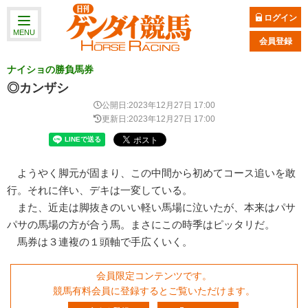
ログイン
MENU
会員登録
ナイショの勝負馬券
◎カンザシ
公開日:2023年12月27日 17:00
更新日:2023年12月27日 17:00
ようやく脚元が固まり、この中間から初めてコース追いを敢
行。それに伴い、デキは一変している。
また、近走は脚抜きのいい軽い馬場に泣いたが、本来はパサ
パサの馬場の方が合う馬。まさにこの時季はピッタリだ。
馬券は３連複の１頭軸で手広くいく。
会員限定コンテンツです。
競馬有料会員に登録するとご覧いただけます。