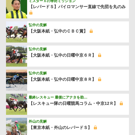
ミスターＸの帯封ミッション
【レパードＳ】パイロマンサー直線で先団を丸のみ
弘中の見解
【大阪本紙・弘中のＣＢＣ賞】
弘中の見解
【大阪本紙・弘中の日曜中京６Ｒ】
弘中の見解
【大阪本紙・弘中の日曜中京８Ｒ】
最終レスキュー 最後にアナタを助…
【レスキュー隊の日曜競馬コラム・中京12Ｒ】
外山の見解
【東京本紙・外山のレパードＳ】