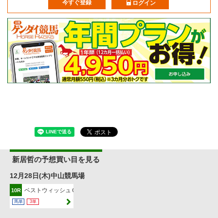
今すぐ登録
ログイン
新居哲の予想買い目を見る
12月28日(木)中山競馬場
ベストウィッシュＣ
10R
馬単
3単