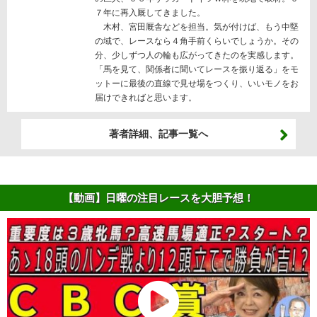
７年に再入厩してきました。
木村、宮田厩舎などを担当。気が付けば、もう中堅
の域で、レースなら４角手前くらいでしょうか。その
分、少しずつ人の輪も広がってきたのを実感します。
「馬を見て、関係者に聞いてレースを振り返る」をモ
ットーに最後の直線で見せ場をつくり、いいモノをお
届けできればと思います。
著者詳細、記事一覧へ
【動画】日曜の注目レースを大胆予想！