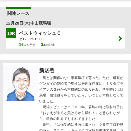
関連レース
12月28日(木)中山競馬場
ベストウィッシュＣ
10R
ダ1200m 15:00
16
3
人が予想
本の記事
新居哲
馬とは関係のない家庭環境で育った。ただ、母親が
ゲンダイの愛読者で馬柱は身近な存在に。ナリタブラ
イアンの３冠から本格的にのめり込み、学生時代は競
馬場、牧場巡りをしていたら、いつしか本職となって
いました。
現場デビューは２０００年。若駒の時は取材相手に
「おまえが来ると負けるから帰れ！」と怒られなが
ら、勝負の世界でもまれてきました。
途中、半ば強制的に放牧に出され、０５年プロ野球
の巨人、０６年サッカードイツＷ杯を現地で取材。０