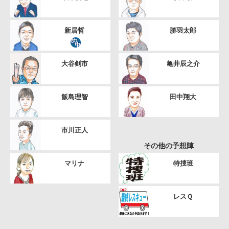
新居哲
勝羽太郎
大谷剣市
亀井辰之介
飯島理智
田中翔大
市川正人
その他の予想陣
マリナ
特捜班
レスＱ