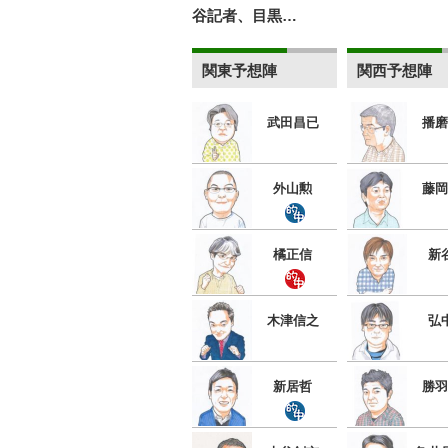
谷記者、目黒…
関東予想陣
関西予想陣
武田昌已
播磨
外山勲
藤岡
橘正信
新
木津信之
弘
新居哲
勝羽