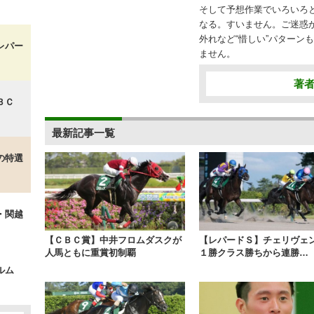
そして予想作業でいろいろと
なる。すいません。ご迷惑
外れなど“惜しい”パターン
レパー
ません。
著
ＢＣ
最新記事一覧
の特選
・関越
【ＣＢＣ賞】中井フロムダスクが
【レパードＳ】チェリヴェ
人馬ともに重賞初制覇
１勝クラス勝ちから連勝…
ルム