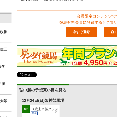
会員限定コンテンツで
競馬有料会員に登録するとご覧
政勝
今すぐ登録
信三
谷学
中勝
弘中勝の予想買い目を見る
12月24日(日)阪神競馬場
太郎
３歳上２勝クラス
8R
馬単