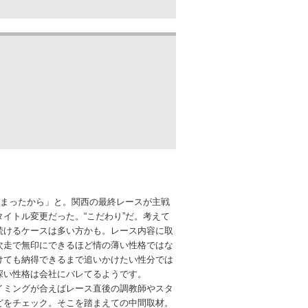
決まったから」と。関西の最終レースが主戦
イトル変更だった。“こだわり”だ。考えて
続けるケースは多い方かも。レース内容に取
次走で無印にできるほど情の薄い性格ではな
けても納得できるまで追いかけたい性分では
深い性格は会社にバレてるようです。
ミングが合えばレース直後の調教師やスタ
どをチェック。そこを踏まえての中間取材。