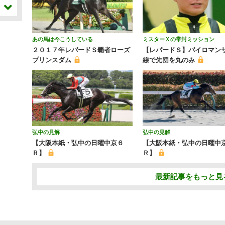
あの馬は今こうしている
ミスターＸの帯封ミッション
２０１７年レパードＳ覇者ローズ
【レパードＳ】パイロマン
プリンスダム
線で先団を丸のみ
弘中の見解
弘中の見解
【大阪本紙・弘中の日曜中京６
【大阪本紙・弘中の日曜中
Ｒ】
Ｒ】
最新記事をもっと見