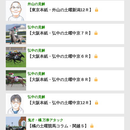
外山の見解
【東京本紙・外山の土曜新潟12Ｒ】
弘中の見解
【大阪本紙・弘中の土曜中京７Ｒ】
弘中の見解
【大阪本紙・弘中の土曜中京６Ｒ】
弘中の見解
【大阪本紙・弘中の土曜中京８Ｒ】
弘中の見解
【大阪本紙・弘中の土曜中京12Ｒ】
鬼才・橘 万券アタック
【橘の土曜競馬コラム・関越Ｓ】