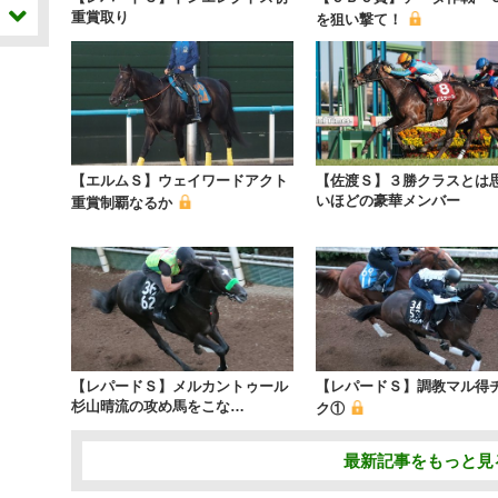
重賞取り
を狙い撃て！
【エルムＳ】ウェイワードアクト
【佐渡Ｓ】３勝クラスとは
いほどの豪華メンバー
重賞制覇なるか
【レパードＳ】メルカントゥール
【レパードＳ】調教マル得
杉山晴流の攻め馬をこな…
ク①
最新記事をもっと見