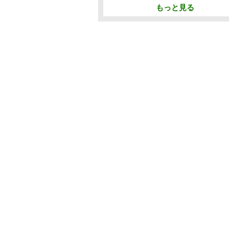
もっと見る