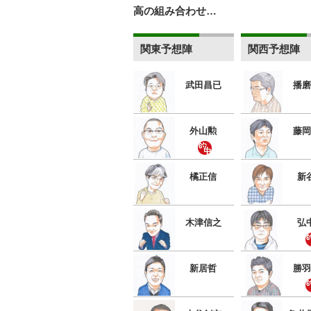
高の組み合わせ…
関東予想陣
関西予想陣
武田昌已
播磨
外山勲
藤岡
橘正信
新
木津信之
弘
新居哲
勝羽