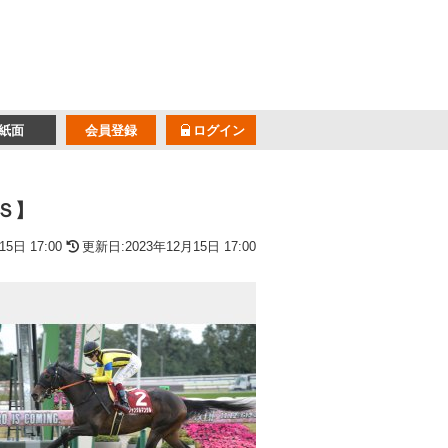
紙面
会員登録
ログイン
Ｓ】
5日 17:00
更新日:2023年12月15日 17:00