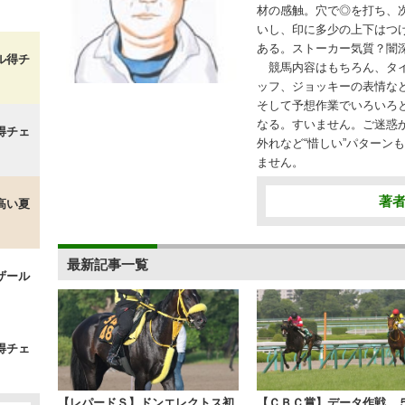
材の感触。穴で◎を打ち、
いし、印に多少の上下はつ
ある。ストーカー気質？闇
ル得チ
競馬内容はもちろん、タイ
ッフ、ジョッキーの表情な
そして予想作業でいろいろと
なる。すいません。ご迷惑
得チェ
外れなど“惜しい”パターン
ません。
著
高い夏
最新記事一覧
ザール
得チェ
【レパードＳ】ドンエレクトス初
【ＣＢＣ賞】データ作戦 