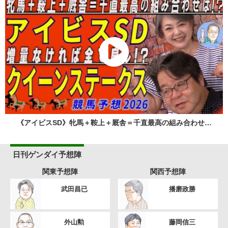
《アイビスSD》牝馬＋鞍上＋厩舎＝千直最高の組み合わせ…
日刊ゲンダイ予想陣
関東予想陣
関西予想陣
武田昌已
播磨政勝
外山勲
藤岡信三