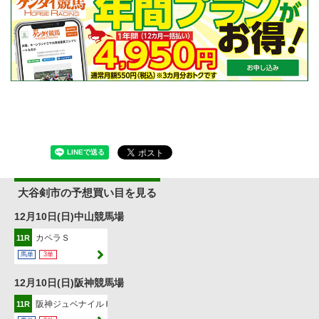
大谷剣市の予想買い目を見る
12月10日(日)中山競馬場
カペラＳ
11R
馬単
3単
12月10日(日)阪神競馬場
阪神ジュベナイルＦ
11R