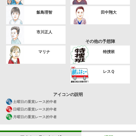
飯島理智
田中翔大
市川正人
その他の予想陣
マリナ
特捜班
レスＱ
アイコンの説明
土曜日の重賞レース的中者
日曜日の重賞レース的中者
月曜日の重賞レース的中者