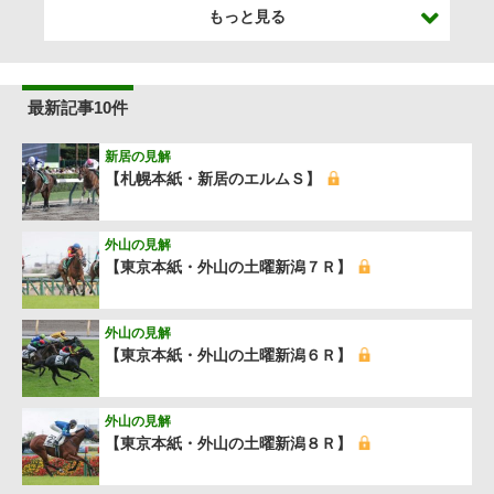
もっと見る
最新記事10件
新居の見解
【札幌本紙・新居のエルムＳ】
外山の見解
【東京本紙・外山の土曜新潟７Ｒ】
外山の見解
【東京本紙・外山の土曜新潟６Ｒ】
外山の見解
【東京本紙・外山の土曜新潟８Ｒ】