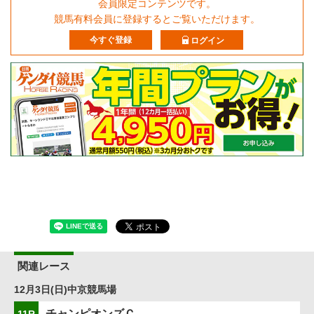
会員限定コンテンツです。
競馬有料会員に登録するとご覧いただけます。
今すぐ登録
ログイン
関連レース
12月3日(日)中京競馬場
チャンピオンズＣ
11R