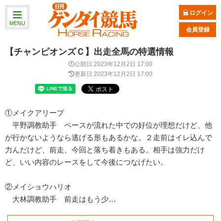
ログイン
MENU
会員登録
【チャンピオンズＣ】出走全馬の特選情報
公開日:2023年12月2日 17:00
更新日:2023年12月2日 17:00
①メイクアリープ
平野調教助手 ペースが流れた中での好位が理想だけど、他
が行かないようなら逃げる形もあるかな。２走前はイレ込んで
力んだけど、前走、今回と落ち着きもある。相手は強力だけ
ど、いい内容のレースをして今後につなげたい。
②メイショウハリオ
大林調教助手 前走はもう少…