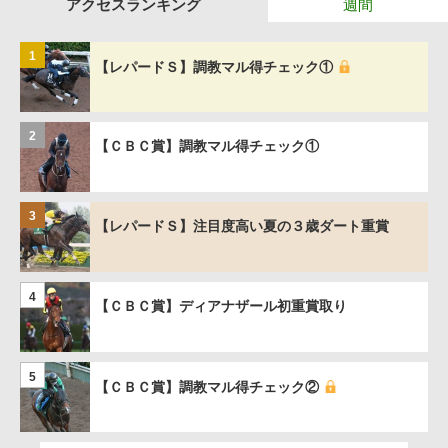
アクセスランキング
週間
1
【レパードＳ】調教マル得チェック①
2
【ＣＢＣ賞】調教マル得チェック①
3
【レパードＳ】注目度高い夏の３歳ダート重賞
4
【ＣＢＣ賞】ディアナザール初重賞取り
5
【ＣＢＣ賞】調教マル得チェック②