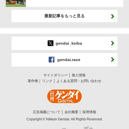
最新記事をもっと見る
gendai_keiba
gendai.race
サイトポリシー
個人情報
著作権
リンク
よくある質問・お問い合わせ
広告掲載について
会社概要
採用情報
Copyright © Nikkan Gendai. All Rights Reserved.