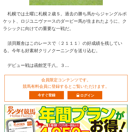
札幌では土曜に札幌２歳Ｓ。過去の勝ち馬からジャングルポ
ケット、ロジユニヴァースのダービー馬が生まれたように、ク
ラシックに向けての重要な一戦だ。
須貝厩舎はこのレースで〈２１１１〉の好成績を残してい
る。今年も好素材クリノクーニングを送り込む。
デビュー戦は函館芝千八。３…
会員限定コンテンツです。
競馬有料会員に登録するとご覧いただけます。
今すぐ登録
ログイン