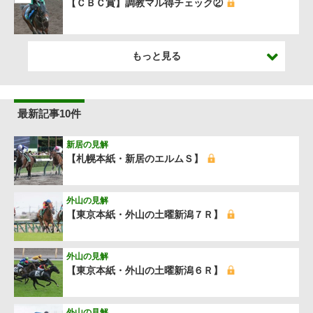
【ＣＢＣ賞】調教マル得チェック②
もっと見る
最新記事10件
新居の見解
【札幌本紙・新居のエルムＳ】
外山の見解
【東京本紙・外山の土曜新潟７Ｒ】
外山の見解
【東京本紙・外山の土曜新潟６Ｒ】
外山の見解